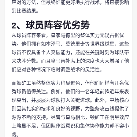
应对的方法，但最终谁能更好地执行战术，将直接影响
到比赛结果。
2、球员阵容优劣势
从球员阵容来看，皇家马德里的整体实力无疑占据优
势。他们拥有如本泽马、莫德里奇等世界级球星，这些
球员不仅具备个人突破能力，还能在关键时刻为球队带
来决胜分数。而且皇马替补席上的深度也大大增强了他
们应对各种情况下临时调整战术的灵活性。
而顿矿工虽然整体实力稍显逊色，但他们同样有几名优
秀球员值得关注。例如，他们的一名年轻前锋近年来表
现突出，并屡屡为球队打入关键进球。此外，中场核心
则因其扎实的技术和良好的视野，为整条攻击线提供了
源源不断的支持。尽管与皇马相比，顿矿工在明星效应
上略显不足，但团队作战意识和集体协作能力却不容小
觑。