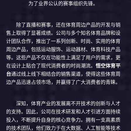
为了业界公认的赛事组织先锋。
除了直播和赛事，还在体育周边产品的开发与销
售上取得了显著成绩。公司与多个知名体育品牌和设
计团队合作，推出了一系列创新、时尚、实用的体育
周边产品，包括运动服饰、运动器材、体育科技产品
等。这些产品不仅在功能性上满足了用户的需求，更
在设计上贴合了现代消费者的时尚潮流。
悟空体育平
台
通过线上线下相结合的销售渠道，使得这些体育周
边产品迅速占领市场，并赢得了广大消费者的青睐。
深知，体育产业的发展离不开技术的创新与人才
的支持。因此，公司在技术研发和人才引进方面持续
投入，不断提升自身的核心竞争力。拥有一支高素质
的技术团队，他们致力于在大数据、人工智能等技术