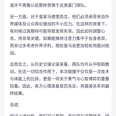
或许不再像以前那样畏惧于这类豪门球队。
另一方面，对于皇家马德里而言，他们必须承受来自外
界媒体及公众舆论施加的不小压力。在这样的背景下，
有时候过高期待可能导致发挥失常。因此如何调整心
态，将非常关键。如果能够将注意力集中于自身表现，
而非过多考虑外界评判，相信皇马会更加轻松地面对挑
战。
总而言之，从历史交锋记录来看，两队均可从中吸取教
训。在这一切综合作用下，本次碰撞不仅仅是一次技术
与体能上的比拼，更是一项关于勇气与心智博弈的重要
较量。因此，各方心理准备是否充足，将直接关系到最
终结果。
总结：