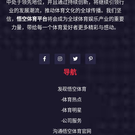
中处于领先地位，并且通过持续创新，将继续引领行
业的发展潮流，推动体育文化的全球传播。我们坚
信，
悟空体育平台
将会成为全球体育娱乐产业的重要
力量，带给每一个体育爱好者更多精彩与感动。
导航
发现悟空体育
体育热点
体育明星
公司服务
沟通悟空体育官网