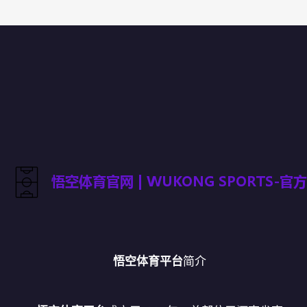
悟空体育平台
简介