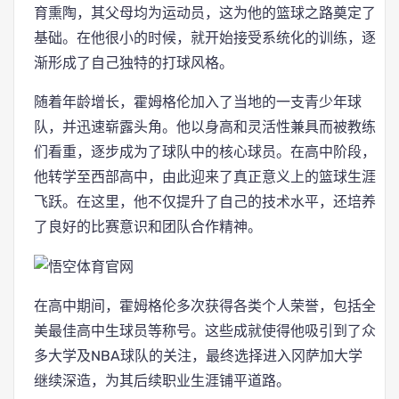
育熏陶，其父母均为运动员，这为他的篮球之路奠定了
基础。在他很小的时候，就开始接受系统化的训练，逐
渐形成了自己独特的打球风格。
随着年龄增长，霍姆格伦加入了当地的一支青少年球
队，并迅速崭露头角。他以身高和灵活性兼具而被教练
们看重，逐步成为了球队中的核心球员。在高中阶段，
他转学至西部高中，由此迎来了真正意义上的篮球生涯
飞跃。在这里，他不仅提升了自己的技术水平，还培养
了良好的比赛意识和团队合作精神。
在高中期间，霍姆格伦多次获得各类个人荣誉，包括全
美最佳高中生球员等称号。这些成就使得他吸引到了众
多大学及NBA球队的关注，最终选择进入冈萨加大学
继续深造，为其后续职业生涯铺平道路。