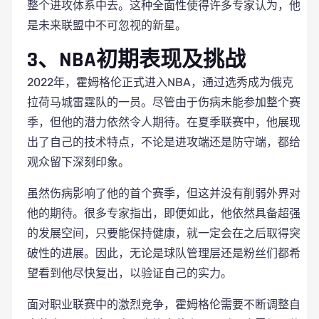
整个进攻体系中去。这种全面性使得许多专家认为，他
是未来联盟中不可忽视的新星。
3、NBA初期表现及挑战
2022年，霍姆格伦正式进入NBA，通过选秀成为俄克
拉荷马城雷霆队的一员。尽管由于伤病未能参加整个赛
季，但他的潜力依然令人期待。在夏季联赛中，他展现
出了自己的技术特点，不论是进攻端还是防守端，都给
观众留下深刻印象。
虽然伤病影响了他的首个赛季，但这并没有削弱外界对
他的期待。很多专家指出，即便如此，他依然具备超强
的发展空间，只要能保持健康，就一定会在之后取得突
破性的进展。因此，无论是球队管理层还是粉丝们都希
望看到他尽快复出，以验证自己的实力。
面对职业联赛中的激烈竞争，霍姆格伦需要不断调整自