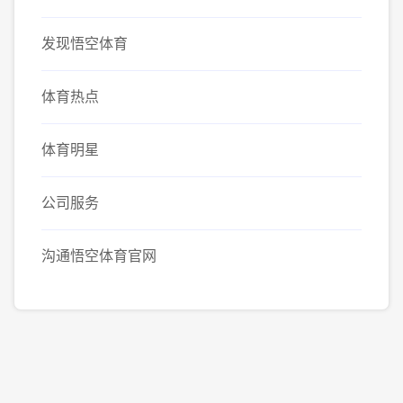
发现悟空体育
体育热点
体育明星
公司服务
沟通悟空体育官网