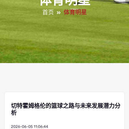
体育明星
首页
体育明星
切特霍姆格伦的篮球之路与未来发展潜力分
析
2026-06-05 11:06:44