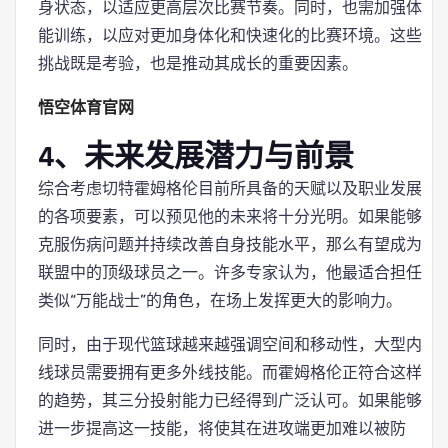
身状态，以适应更高层次比赛节奏。同时，也需加强体
能训练，以应对更加身体化和快速化的比赛环境。这些
挑战既是考验，也是推动其成长的重要因素。
悟空体育官网
4、未来发展潜力与前景
综合考虑切特霍姆格伦目前所具备的天赋以及职业发展
的各项要素，可以预见他的未来将十分光明。如果能够
克服伤病问题并持续改善自身技能水平，那么有望成为
联盟中的顶级球员之一。许多专家认为，他最适合担任
类似“万能战士”的角色，在场上发挥更大的影响力。
同时，由于现代篮球越来越强调空间和移动性，大型内
线球员需要拥有更多外线技能。而霍姆格伦正符合这样
的趋势，其三分投射能力已经得到广泛认可。如果能够
进一步提高这一技能，将使其在进攻端更加难以被防