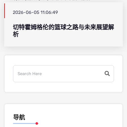
2026-06-05 11:06:49
切特霍姆格伦的篮球之路与未来展望解
析
导航