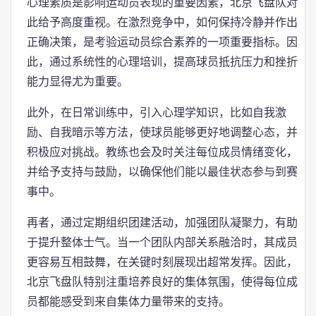
心理素质是影响运动员表现的重要因素，北京飞盘队对
此给予高度重视。在激烈竞争中，如何保持冷静并作出
正确决策，是考验运动员综合素养的一项重要指标。因
此，通过系统性的心理培训，提高球员抵抗压力和挫折
能力显得尤为重要。
此外，在日常训练中，引入心理学知识，比如自我激
励、自我暗示等方法，使球员能够更好地调整心态，并
积极应对挑战。教练也会及时关注每位成员情绪变化，
并给予支持与鼓励，以确保他们能以最佳状态参与到赛
事中。
再者，通过定期组织团建活动，加强团队凝聚力，有助
于提升整体士气。当一个团队内部关系融洽时，其成员
更容易互相鼓舞，在关键时刻展现出超常发挥。因此，
北京飞盘队特别注重培养良好的集体氛围，使得每位成
员都能感受到来自集体力量带来的支持。