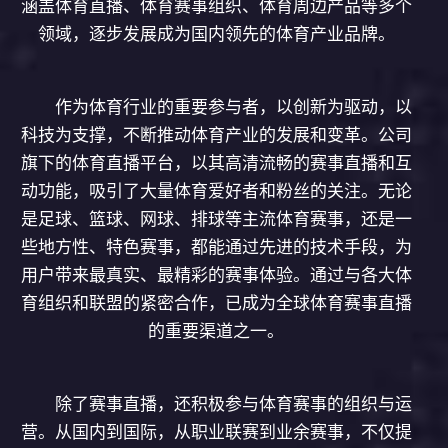
涵盖体育直播、体育赛事组织、体育周边产品等多个
领域，逐步发展成为国内领先的体育产业品牌。
作为体育行业的重要参与者，以创新为驱动，以
科技为支撑，不断推动体育产业的发展和变革。公司
旗下的体育直播平台，以其高清流畅的赛事直播和互
动功能，吸引了大量体育爱好者和粉丝的关注。无论
是足球、篮球、网球、排球等主流体育赛事，还是一
些地方性、特色赛事，都能通过先进的技术手段，为
用户带来最真实、最精彩的赛事体验。通过与各大体
育组织和联盟的紧密合作，已成为全球体育赛事直播
的重要渠道之一。
除了赛事直播，还积极参与体育赛事的组织与运
营。从国内到国际，从职业联赛到业余赛事，不仅提