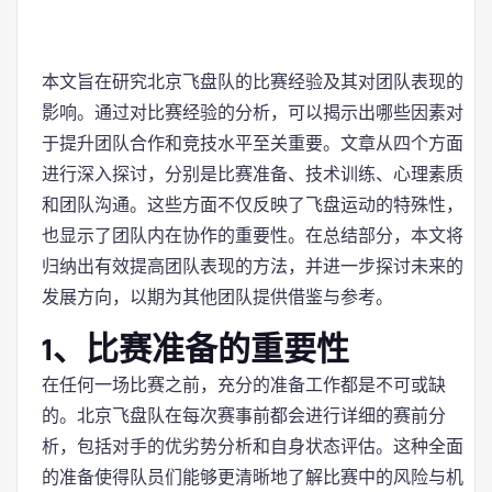
本文旨在研究北京飞盘队的比赛经验及其对团队表现的
影响。通过对比赛经验的分析，可以揭示出哪些因素对
于提升团队合作和竞技水平至关重要。文章从四个方面
进行深入探讨，分别是比赛准备、技术训练、心理素质
和团队沟通。这些方面不仅反映了飞盘运动的特殊性，
也显示了团队内在协作的重要性。在总结部分，本文将
归纳出有效提高团队表现的方法，并进一步探讨未来的
发展方向，以期为其他团队提供借鉴与参考。
1、比赛准备的重要性
在任何一场比赛之前，充分的准备工作都是不可或缺
的。北京飞盘队在每次赛事前都会进行详细的赛前分
析，包括对手的优劣势分析和自身状态评估。这种全面
的准备使得队员们能够更清晰地了解比赛中的风险与机