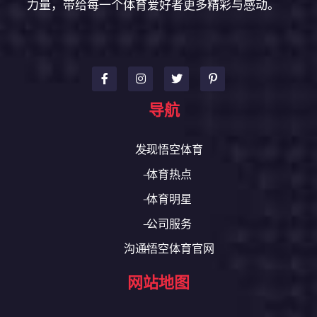
力量，带给每一个体育爱好者更多精彩与感动。
导航
发现悟空体育
体育热点
体育明星
公司服务
沟通悟空体育官网
网站地图