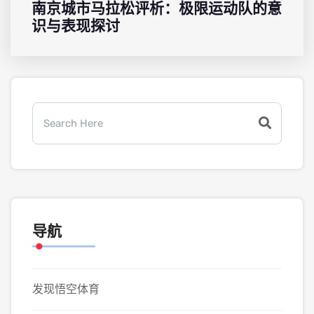
南京城市马拉松评析：极限运动队的意
识与表现探讨
导航
发现悟空体育