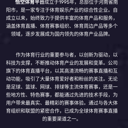
悟空体育平台
成立于1995年，总部位于河南省南
阳市，是一家专注于体育娱乐产业的综合性企业。自
成立以来，始终致力于提供丰富的体育产品和服务，
涵盖体育直播、体育赛事组织、体育周边产品等多个
领域，逐步发展成为国内领先的体育产业品牌。
作为体育行业的重要参与者，以创新为驱动，以
科技为支撑，不断推动体育产业的发展和变革。公司
旗下的体育直播平台，以其高清流畅的赛事直播和互
动功能，吸引了大量体育爱好者和粉丝的关注。无论
是足球、篮球、网球、排球等主流体育赛事，还是一
些地方性、特色赛事，都能通过先进的技术手段，为
用户带来最真实、最精彩的赛事体验。通过与各大体
育组织和联盟的紧密合作，已成为全球体育赛事直播
的重要渠道之一。