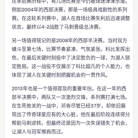
在季后赛历程中，有几场比赛至今仍被球迷津津乐道。
例如2004年的西部决赛，那是一场极具戏剧性的系列
赛。在这轮系列赛中，湖人在首场比赛失利后迅速调整
状态，最终以4-2战胜了马刺晋级总决赛。
另一场值得铭记的是2008年的西部半决赛。当时双方
缠斗至第七场，比赛节奏紧凑、气氛紧张。科比发挥出
色，在最后关键时刻投中了决定胜负的一球，为湖人锁
定胜局。这一战役不仅展示了科比超凡的个人能力，也
体现了湖人在关键时刻把握机会的一贯作风。
2013年也是一个值得提及的重要年份。在这一年的西
部半决赛中，两队又一次激烈交锋，系列赛打满七场。
在生死攸关的一战中，邓肯尽管已经37岁，却依旧展
现出了传奇球星应有的大心脏，他在最后阶段连续得分
帮助马刺逆转。但最终还是因为一次失误错失了机会，
让湖人与冠军擦肩而过。