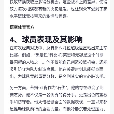
快攻转换获取更多得分机会。这些战术上的差异，使得
双方每次相遇都有新的火花迸发，也让观众享受到了高
水平篮球竞技带来的激情与惊喜。
悟空体育官方
4、球员表现及其影响
在每次经典对决中，总有那么几位超级巨星站出来主宰
比赛。例如，“黑曼巴”科比·布莱恩特无疑是这个时期
最闪耀的人物之一。他不仅能自己创造投篮机会，还能
吸引防守为队友制造良机。他在关键时刻总能挺身而
出，为球队贡献重要分数，是名副其实的大心脏选手。
另一方面，蒂姆·邓肯作为“石佛”，他的存在改变了比
赛态势。他不仅是一名优秀的得分手，更是出色的篮板
手和防守者。他凭借稳健全面的数据表现，一直以来都
是推动球队前行的重要力量。而他冷静沉着处理压力，