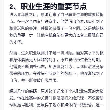
2、职业生涯的重要节点
进入青年队之后，原帅迎来了自己职业生涯的重要转折
点。在一次全国青年联赛中，他凭借出色表现吸引到了
职业球队的关注，并最终获得了一份合同。这是他篮球
梦的重要一步，让他有机会站在更大的舞台上展现自己
的才华。
然而，进入职业联赛并不是一帆风顺。面对高水平对抗
和身体素质更为优越的对手，原帅曾经历过低谷时期。
他需要不断调整心态，加强体能训练，以适应激烈竞争
带来的压力。在教练和队友们的鼓励下，他逐渐找到了
自信，并不断突破自我界限。
经过几年的磨砺，原帅终于迎来了个人职业生涯的大爆
发。他在比赛中的关键时刻屡屡打入绝杀球，不仅帮助
球队赢得胜利，更赢得了观众和媒体的一致赞誉。这一