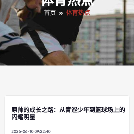
体育热点
首页
体育热点
原帅的成长之路：从青涩少年到篮球场上的
闪耀明星
2026-06-10 09:22:40