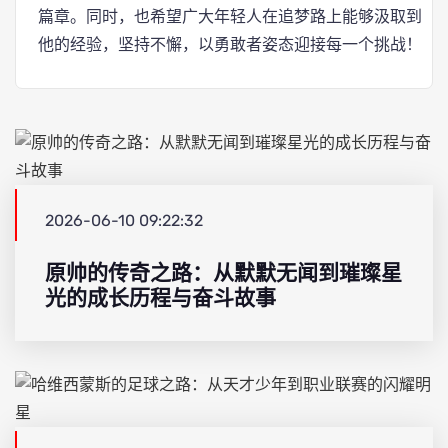
篇章。同时，也希望广大年轻人在追梦路上能够汲取到
他的经验，坚持不懈，以勇敢者姿态迎接每一个挑战！
2026-06-10 09:22:32
原帅的传奇之路：从默默无闻到璀璨星
光的成长历程与奋斗故事