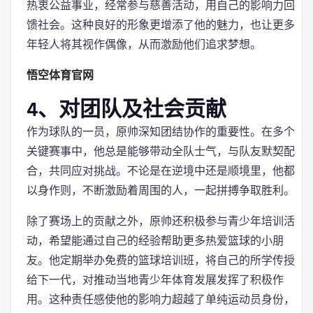
热衷公益事业，经常参与慈善活动，用自己的影响力回
馈社会。这种良好的形象更增添了他的魅力，也让更多
年轻人将其视作偶像，从而激励他们追求梦想。
悟空体育官网
4、对团队及社会贡献
作为球队的一员，原帅深知团结协作的重要性。在多个
关键赛事中，他总是能够带动全队士气，与队友默契配
合，共同应对挑战。不论是在逆境中还是顺境里，他都
以身作则，不断激励着周围的人，一起拼搏争取胜利。
除了赛场上的贡献之外，原帅还积极参与青少年培训活
动，希望能通过自己的经验帮助更多热爱篮球的小朋
友。他定期举办免费的篮球培训班，将自己的所学传授
给下一代，对推动当地青少年体育发展发挥了积极作
用。这种责任感使他的影响力超越了单纯运动员身份，