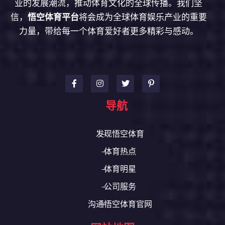
业的发展潮流，推动体育文化的全球传播。我们坚
信，
悟空体育平台
将会成为全球体育娱乐产业的重要
力量，带给每一个体育爱好者更多精彩与感动。
导航
发现悟空体育
体育热点
体育明星
公司服务
沟通悟空体育官网