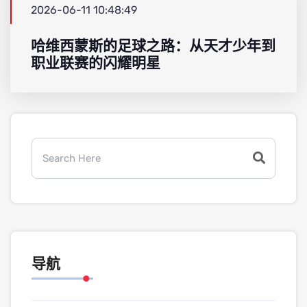
2026-06-11 10:48:49
哈维西蒙斯的足球之路：从天才少年到
职业联赛的闪耀明星
导航