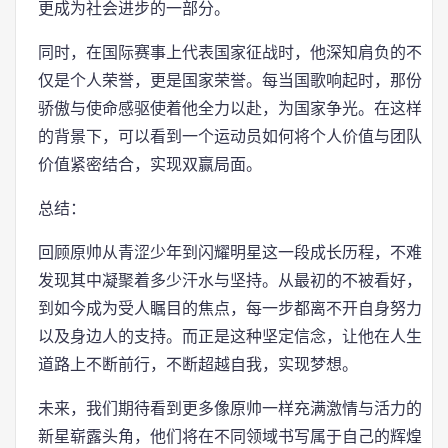
更成为社会进步的一部分。
同时，在国际赛事上代表国家征战时，他深知肩负的不
仅是个人荣誉，更是国家荣誉。每当国歌响起时，那份
骄傲与使命感驱使着他全力以赴，为国家争光。在这样
的背景下，可以看到一个运动员如何将个人价值与团队
价值紧密结合，实现双赢局面。
总结：
回顾原帅从青涩少年到闪耀明星这一段成长历程，不难
发现其中凝聚着多少汗水与坚持。从最初的不被看好，
到如今成为受人瞩目的焦点，每一步都离不开自身努力
以及身边人的支持。而正是这种坚定信念，让他在人生
道路上不断前行，不断超越自我，实现梦想。
未来，我们期待看到更多像原帅一样充满激情与活力的
新星崭露头角，他们将在不同领域书写属于自己的辉煌