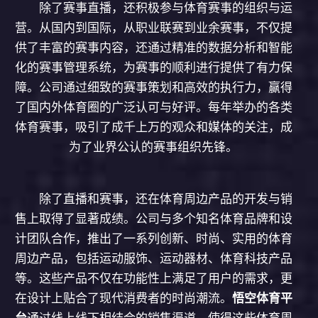
除了赛事直播，还积极参与体育赛事的组织与运
营。从国内到国际，从职业联赛到业余赛事，不仅提
供了丰富的赛事内容，还通过精准的数据分析和智能
化的赛事管理系统，为赛事的顺利进行提供了有力保
障。公司通过细致的赛事策划和高效的执行力，赢得
了国内外体育圈的广泛认可与好评。每年举办的各类
体育赛事，吸引了成千上万的观众和媒体的关注，成
为了业界公认的赛事组织先锋。
除了直播和赛事，还在体育周边产品的开发与销
售上取得了显著成绩。公司与多个知名体育品牌和设
计团队合作，推出了一系列创新、时尚、实用的体育
周边产品，包括运动服饰、运动器材、体育科技产品
等。这些产品不仅在功能性上满足了用户的需求，更
在设计上贴合了现代消费者的时尚潮流。
悟空体育平
台
通过线上线下相结合的销售渠道，使得这些体育周