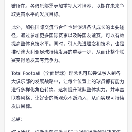
键所在。各俱乐部需更加重视人才培养，以期在未来争
取更高水平的发展目标。
此外，加强国际交流与合作也是促进各队成长的重要途
径，通过参加更多国际赛事以及跨国友谊赛，可以有效
提高整体竞技水平。同时，引入先进理念和技术，也是
推动澳大利亚足球持续发展的重要一步，从而让整个联
赛变得愈发富有竞争力。
Total Football（全面足球）理念也可以尝试融入到各
大俱乐部的发展战略中，让每个位置上的球员都有能力
进行多样化角色转换。这将提升球队整体实力，并丰富
联赛风格，让好奇的新观众不断涌入，从而实现可持续
发展目标。
总结：