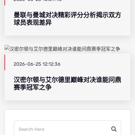
曼联与曼城对决精彩评分分析揭示双方
球员表现差异
2026-06-25 12:12:36
汉密尔顿与艾尔德里巅峰对决谁能问鼎
赛季冠军之争