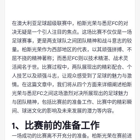
在澳大利亚足球超级联赛中，柏斯光荣与悉尼FC的对
决无疑是一个引人注目的焦点。这场比赛不仅仅是一场
足球赛事，更是两支球队之间团队精神和战斗意志的较
量。柏斯光荣作为西部地区的代表，以其顽强拼搏、不
屈不挠的精神著称；而悉尼FC则以技术精湛、战术灵
活闻名于世。比赛过程中，两队展现出的精彩配合、个
人技艺以及顽强斗志，让观众感受到了足球的魅力与激
情。在这篇文章中，我们将从四个方面来详细阐述柏斯
光荣与悉尼FC之间这场激烈对决所展现出的足球魅力
与团队精神，包括比赛前的准备工作、比赛中的精彩瞬
间、球迷文化的影响及未来发展的潜力等内容。
1、比赛前的准备工作
一场成功的比赛离不开充分的准备。柏斯光荣在赛前进