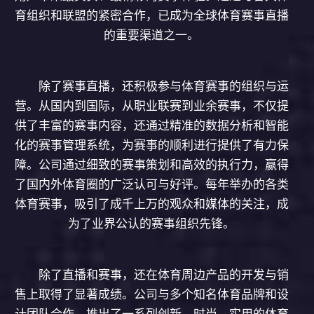
育组织和联盟的紧密合作，已成为全球体育赛事直播
的重要渠道之一。
除了赛事直播，还积极参与体育赛事的组织与运
营。从国内到国际，从职业联赛到业余赛事，不仅提
供了丰富的赛事内容，还通过精准的数据分析和智能
化的赛事管理系统，为赛事的顺利进行提供了有力保
障。公司通过细致的赛事策划和高效的执行力，赢得
了国内外体育圈的广泛认可与好评。每年举办的各类
体育赛事，吸引了成千上万的观众和媒体的关注，成
为了业界公认的赛事组织先锋。
除了直播和赛事，还在体育周边产品的开发与销
售上取得了显著成绩。公司与多个知名体育品牌和设
计团队合作，推出了一系列创新、时尚、实用的体育