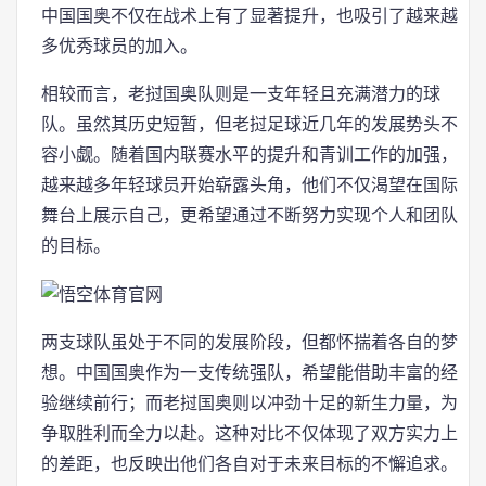
中国国奥不仅在战术上有了显著提升，也吸引了越来越
多优秀球员的加入。
相较而言，老挝国奥队则是一支年轻且充满潜力的球
队。虽然其历史短暂，但老挝足球近几年的发展势头不
容小觑。随着国内联赛水平的提升和青训工作的加强，
越来越多年轻球员开始崭露头角，他们不仅渴望在国际
舞台上展示自己，更希望通过不断努力实现个人和团队
的目标。
两支球队虽处于不同的发展阶段，但都怀揣着各自的梦
想。中国国奥作为一支传统强队，希望能借助丰富的经
验继续前行；而老挝国奥则以冲劲十足的新生力量，为
争取胜利而全力以赴。这种对比不仅体现了双方实力上
的差距，也反映出他们各自对于未来目标的不懈追求。