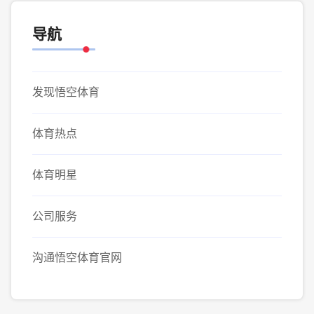
导航
发现悟空体育
体育热点
体育明星
公司服务
沟通悟空体育官网