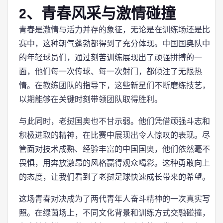
2、青春风采与激情碰撞
青春是激情与活力并存的象征，无论是在训练场还是比
赛中，这种朝气蓬勃都得到了充分体现。中国国奥队中
的年轻球员们，通过刻苦训练展现出了顽强拼搏的一
面，他们每一次传球、每一次射门，都倾注了无限热
情。在教练团队的指导下，这些新星们不断磨练技艺，
以期能够在关键时刻带领团队取得胜利。
与此同时，老挝国奥也不甘示弱。他们凭借顽强斗志和
积极进取的精神，在比赛中展现出令人惊叹的表现。尽
管面对技术成熟、经验丰富的中国国奥，他们依然毫不
畏惧，用奔放激昂的风格赢得观众喝彩。这种勇敢向上
的态度，让我们看到了老挝足球快速成长带来的希望。
这场青春对决成为了两代青年人奋斗精神的一次真实写
照。在绿茵场上，不同文化背景和训练方式交融碰撞，