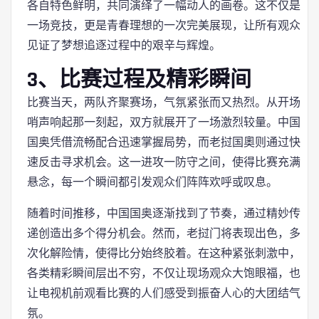
各自特色鲜明，共同演绎了一幅动人的画卷。这不仅是
一场竞技，更是青春理想的一次完美展现，让所有观众
见证了梦想追逐过程中的艰辛与辉煌。
3、比赛过程及精彩瞬间
比赛当天，两队齐聚赛场，气氛紧张而又热烈。从开场
哨声响起那一刻起，双方就展开了一场激烈较量。中国
国奥凭借流畅配合迅速掌握局势，而老挝国奧则通过快
速反击寻求机会。这一进攻一防守之间，使得比赛充满
悬念，每一个瞬间都引发观众们阵阵欢呼或叹息。
随着时间推移，中国国奥逐渐找到了节奏，通过精妙传
递创造出多个得分机会。然而，老挝门将表现出色，多
次化解险情，使得比分始终胶着。在这种紧张刺激中，
各类精彩瞬间层出不穷，不仅让现场观众大饱眼福，也
让电视机前观看比赛的人们感受到振奋人心的大团结气
氛。