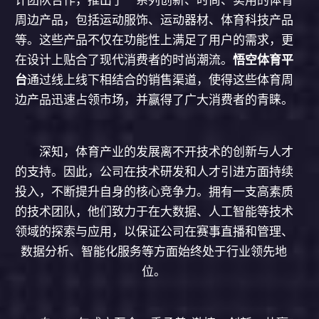
周边产品，包括运动服饰、运动器材、体育科技产品
等。这些产品不仅在功能性上满足了用户的需求，更
在设计上贴合了现代消费者的时尚潮流。
悟空体育平
台
通过线上线下相结合的销售渠道，使得这些体育周
边产品迅速占领市场，并赢得了广大消费者的青睐。
深知，体育产业的发展离不开技术的创新与人才
的支持。因此，公司在技术研发和人才引进方面持续
投入，不断提升自身的核心竞争力。拥有一支高素质
的技术团队，他们致力于在大数据、人工智能等技术
领域的探索与应用，以保证公司在赛事直播和管理、
数据分析、智能化服务等方面始终处于行业领先地
位。