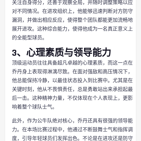
关注自身得分，还善于观察全局，并随时调整策略以应
对不同情况。在进攻组织上，他能够迅速判断对方防守
漏洞，并做出相应反应，使得整个团队都能更加流畅地
展开进攻。这种综合能力，使得他成为一名真正意义上
的全能型球员。
3、心理素质与领导能力
顶级运动员往往具备超凡卓越的心理素质，而这一点在
乔丹身上表现得淋漓尽致。在面对强敌和高压情况下，
他总能保持冷静，以最佳状态投入到比赛中。尤其是在
关键时刻，他从不畏惧责任，总是勇敢站出来承担起最
后一击。这种精神力量，不仅体现在个人表现上，更影
响着整个球队士气。
此外，作为公牛队绝对核心，乔丹还具有很强的领导能
力。在本场比赛过程中，他通过不断鼓舞士气和指挥调
度，引导年轻球员们发挥出色。不论是在进攻还是防守