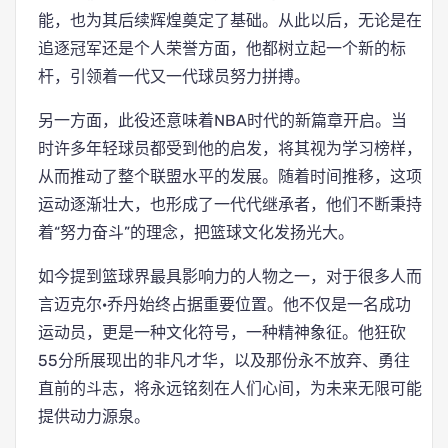
能，也为其后续辉煌奠定了基础。从此以后，无论是在
追逐冠军还是个人荣誉方面，他都树立起一个新的标
杆，引领着一代又一代球员努力拼搏。
另一方面，此役还意味着NBA时代的新篇章开启。当
时许多年轻球员都受到他的启发，将其视为学习榜样，
从而推动了整个联盟水平的发展。随着时间推移，这项
运动逐渐壮大，也形成了一代代继承者，他们不断秉持
着“努力奋斗”的理念，把篮球文化发扬光大。
如今提到篮球界最具影响力的人物之一，对于很多人而
言迈克尔·乔丹始终占据重要位置。他不仅是一名成功
运动员，更是一种文化符号，一种精神象征。他狂砍
55分所展现出的非凡才华，以及那份永不放弃、勇往
直前的斗志，将永远铭刻在人们心间，为未来无限可能
提供动力源泉。