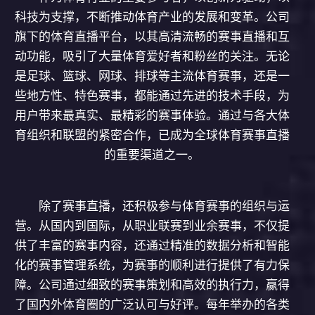
科技为支撑，不断推动体育产业的发展和变革。公司
旗下的体育直播平台，以其高清流畅的赛事直播和互
动功能，吸引了大量体育爱好者和粉丝的关注。无论
是足球、篮球、网球、排球等主流体育赛事，还是一
些地方性、特色赛事，都能通过先进的技术手段，为
用户带来最真实、最精彩的赛事体验。通过与各大体
育组织和联盟的紧密合作，已成为全球体育赛事直播
的重要渠道之一。
除了赛事直播，还积极参与体育赛事的组织与运
营。从国内到国际，从职业联赛到业余赛事，不仅提
供了丰富的赛事内容，还通过精准的数据分析和智能
化的赛事管理系统，为赛事的顺利进行提供了有力保
障。公司通过细致的赛事策划和高效的执行力，赢得
了国内外体育圈的广泛认可与好评。每年举办的各类