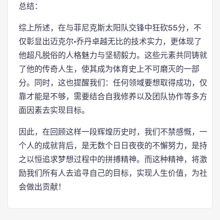
总结：
综上所述，在与菲尼克斯太阳队交锋中狂砍55分，不
仅彰显出迈克尔·乔丹卓越无比的技术实力，更体现了
他超凡脱俗的人格魅力与坚韧毅力。这些元素共同铸就
了他的传奇人生，使其成为体育史上不可磨灭的一部
分。同时，这也提醒我们：任何领域要想取得成功，仅
靠才能是不够，需要结合自我修养以及团队协作等多方
面因素去实现目标。
因此，在回顾这样一段辉煌历史时，我们不禁感慨，一
个人的成就背后，是无数个日日夜夜的不懈努力，是持
之以恒追求梦想过程中的拼搏精神。而这种精神，将激
励我们所有人去追寻自己的目标，实现人生价值，为社
会做出贡献！