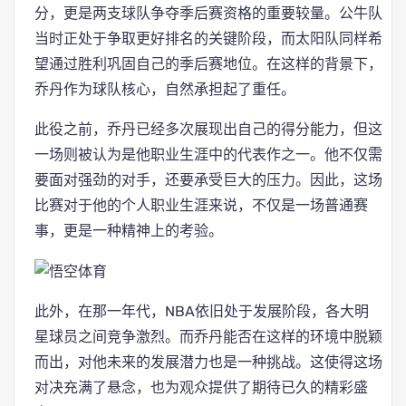
分，更是两支球队争夺季后赛资格的重要较量。公牛队
当时正处于争取更好排名的关键阶段，而太阳队同样希
望通过胜利巩固自己的季后赛地位。在这样的背景下，
乔丹作为球队核心，自然承担起了重任。
此役之前，乔丹已经多次展现出自己的得分能力，但这
一场则被认为是他职业生涯中的代表作之一。他不仅需
要面对强劲的对手，还要承受巨大的压力。因此，这场
比赛对于他的个人职业生涯来说，不仅是一场普通赛
事，更是一种精神上的考验。
此外，在那一年代，NBA依旧处于发展阶段，各大明
星球员之间竞争激烈。而乔丹能否在这样的环境中脱颖
而出，对他未来的发展潜力也是一种挑战。这使得这场
对决充满了悬念，也为观众提供了期待已久的精彩盛