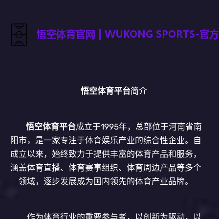
悟空体育平台
简介
悟空体育平台
成立于1995年，总部位于河南省南
阳市，是一家专注于体育娱乐产业的综合性企业。自
成立以来，始终致力于提供丰富的体育产品和服务，
涵盖体育直播、体育赛事组织、体育周边产品等多个
领域，逐步发展成为国内领先的体育产业品牌。
作为体育行业的重要参与者，以创新为驱动，以