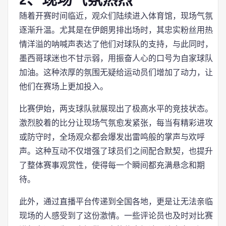
随着开赛时间临近，观众们陆续进入体育馆，现场气氛
逐渐升温。尤其是在伊朗男排出场时，其忠实粉丝用热
情洋溢的呐喊声表达了他们对球队的支持，与此同时，
墨西哥球迷也不甘示弱，用振奋人心的口号为自家球队
加油。这种浓厚的氛围无疑给运动员们增加了动力，让
他们在赛场上更加投入。
比赛伊始，两支球队就展现出了极高水平的竞技状态。
激烈胶着的比分让现场气氛愈发紧张，每当有精彩进攻
或防守时，全场观众都会爆发出雷鸣般的掌声与欢呼
声。这种互动不仅增强了球员们之间配合默契，也提升
了整体赛事观赏性，使得每一个瞬间都充满悬念和期
待。
此外，通过直播平台传递到全国各地，更是让无法亲临
现场的人感受到了这份激情。一些评论员也及时对比赛