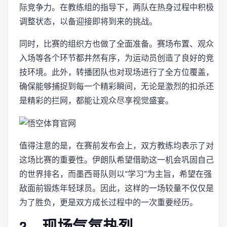
际竞争力。在教练组的指导下，两队在热身过程中积极
调整状态，以备迎接即将到来的挑战。
同时，比赛的组织方也做了全面准备。赛场布置、观众
入场等各个环节都井然有序，为运动员创造了良好的竞
技环境。此外，转播团队也对现场进行了全方位覆盖，
确保能够捕捉到每一个精彩瞬间，无论是激烈的扣杀还
是精彩的拦网，都能让观众尽享视觉盛宴。
值得注意的是，在赛前发布会上，双方教练均表示了对
这场比赛的重要性。伊朗队希望借助这一机会巩固自己
的世界排名，而墨西哥队则以“学习”为主旨，希望在强
敌面前锻炼年轻球员。因此，这样的一场较量不仅仅是
为了胜负，更是双方成长过程中的一次重要经历。
2、现场气氛热烈