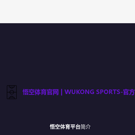
悟空体育平台
简介