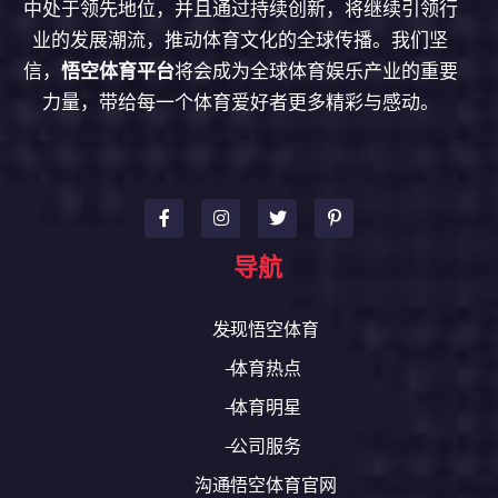
中处于领先地位，并且通过持续创新，将继续引领行
业的发展潮流，推动体育文化的全球传播。我们坚
信，
悟空体育平台
将会成为全球体育娱乐产业的重要
力量，带给每一个体育爱好者更多精彩与感动。
导航
发现悟空体育
体育热点
体育明星
公司服务
沟通悟空体育官网