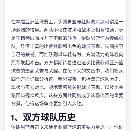
在本届亚洲篮球赛上，伊朗男篮与红队的对决可谓是一
场激烈的较量。两队不仅在技术和战术上相互较劲，更
是在精神层面展开了不懈的斗争。伊朗男篮作为传统强
队，凭借丰富的比赛经验和出色的球员表现，试图捍卫
自己的荣誉。而红队则以年轻有为、充满活力的阵容向
冠军发起冲击。双方都期待着通过这次比赛获得亚洲篮
球赛的最高荣誉与荣耀。在接下来的文章中，我们将从
四个方面详细分析这一精彩赛事，包括双方球队历史、
现状与实力对比、战术策略及关键球员表现，以及比赛
氛围与观众反应。这些方面共同构成了这场比赛的重要
背景，使得这场争夺更加引人入胜。
1、双方球队历史
伊朗男篮自古以来便是亚洲篮球的重要力量之一。他们