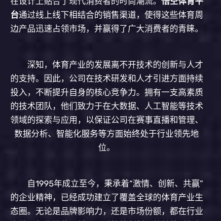
在设计上贴合了现代消费者的时尚潮流。
悟空体育平
台
通过线上线下相结合的销售渠道，使得这些体育周
边产品迅速占领市场，并赢得了广大消费者的青睐。
深知，体育产业的发展离不开技术的创新与人才
的支持。因此，公司在技术研发和人才引进方面持续
投入，不断提升自身的核心竞争力。拥有一支高素质
的技术团队，他们致力于在大数据、人工智能等技术
领域的探索与应用，以保证公司在赛事直播和管理、
数据分析、智能化服务等方面始终处于行业领先地
位。
自1995年成立至今，秉承着“激情、创新、共赢”
的企业精神，已经成功建立了覆盖全球的体育产业生
态圈。无论是品牌影响力，还是市场份额，都在行业